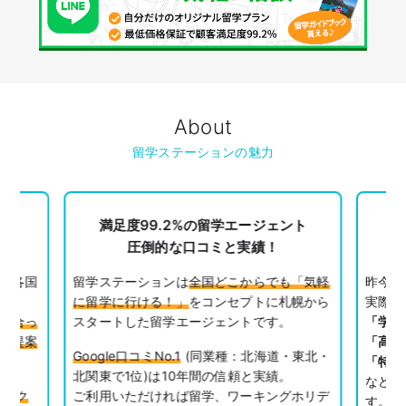
About
留学ステーションの魅力
満足度99.2%の留学エージェント
最
べる
圧倒的な口コミと実績！
界各国
留学ステーションは
全国どこからでも「気軽
昨今み
に留学に行ける！」
をコンセプトに札幌から
実際に
に合っ
スタートした留学エージェントです。
「学校
ご提案
「高額
Google口コミNo.1
(同業種：北海道・東北・
「特定
北関東で1位)は10年間の信頼と実績。
など、
デスク
ご利用いただければ留学、ワーキングホリデ
す。