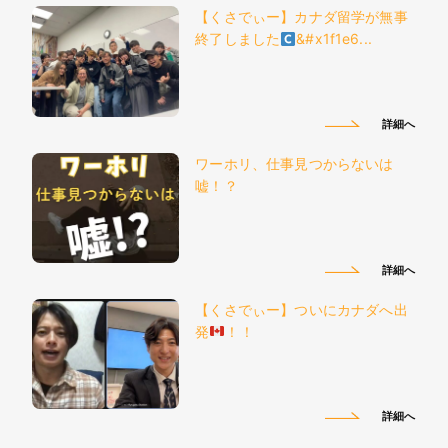
【くさでぃー】カナダ留学が無事
終了しました
&#x1f1e6...
詳細へ
ワーホリ、仕事見つからないは
嘘！？
詳細へ
【くさでぃー】ついにカナダへ出
発
！！
詳細へ