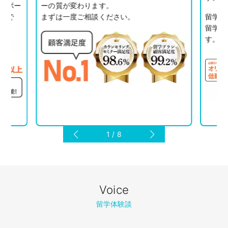
サポー
ーの質が変わります。
心で
まずは一度ご相談ください。
留学ス
留学」
す。
1
/
8
Voice
留学体験談