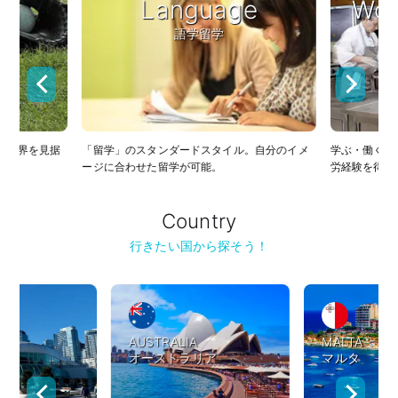
Language
Wor
語学留学
て世界を見据
「留学」のスタンダードスタイル。自分のイメ
学ぶ・働く・
ージに合わせた留学が可能。
労経験を得る
Country
行きたい国から探そう！
AUSTRALIA
MALTA
オーストラリア
マルタ