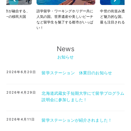
際都市が融合する、
語学留学・ワーキングホリデー共に
中世の街並み透き
世界一の移民大国
人気の国。世界遺産や美しいビーチ
ど魅力的な国。ヨ
など留学生を魅了する都市がいっぱ
最も注目される国
い！
News
お知らせ
2026年6月20日
留学ステーション 休業日のお知らせ
2026年4月29日
北海道武蔵女子短期大学にて留学プログラム
説明会に参加しました！
2026年4月11日
留学ステーションが紹介されました！