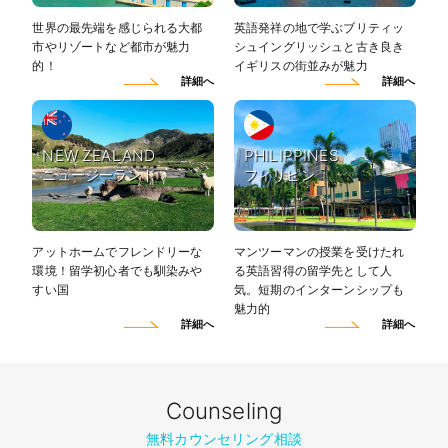
世界の最先端を感じられる大都
英語発祥の地で学ぶブリティッ
市やリゾートなど都市が魅力
シュイングリッシュと古き良き
的！
イギリスの街並みが魅力
詳細へ
詳細へ
NEW ZEALAND
PHILIPPINES
ニュージーランド
フィリピン
アットホームでフレンドリーな
マンツーマンの授業を受けたれ
環境！留学初心者でも馴染みや
る英語習得の留学先として人
すい国
気。短期のインターンシップも
魅力的
詳細へ
詳細へ
Counseling
無料カウンセリング相談