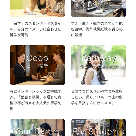
ワーキングホリデー
「留学」のスタンダードスタイ
学ぶ・働く・観光の全てが可能
ル。自分のイメージに合わせた
な留学。海外就労経験を得るの
留学が可能。
に最適
Coop
Pathway
コープ留学
高校・大学進学留学
有給インターンシップに挑戦で
英語で専門スキルや学位を取得
き、「勉強と就労」を通じて資
したい。周りよりも一つ上の留
格取得が出来る大人気の留学制
学を目指す方にオススメ。
度
Your Career
For Students