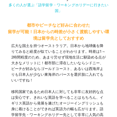
多くの人が選ぶ「語学留学・ワーキングホリデーに行きたい
国」
都市やビーチなど好みに合わせた
留学が可能！
日本からの時差が小さく渡航しやすい環
境は留学先としておすすめ
広大な国土を持つオーストラリア。日本から地球儀を降
りてみると経度が似ていることがわかります。時差は1～
2時間程度のため、あまり労せず現地生活に馴染める点が
大きなメリットに！都市部に滞在したいならシドニー、
ビーチが好みならゴールドコースト、あるいは西海岸よ
りも日本人が少ない東海岸のパースを選択肢に入れても
いいですね！
移民国家であるため日本人に対しても非常に友好的な点
は安心です。きれいな英語を学べることはもちろん、イ
ギリス英語から発展を遂げたオージーイングリッシュも
身に着けることができれば英語力の幅も広がります。語
学留学先・ワーキングホリデー先として非常に人気の高