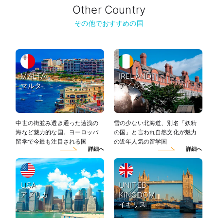
Other Country
その他でおすすめの国
MALTA
IRELAND
マルタ
アイルランド
中世の街並み透き通った遠浅の
雪の少ない北海道、別名「妖精
海など魅力的な国。ヨーロッパ
の国」と言われ自然文化が魅力
留学で今最も注目される国
の近年人気の留学国
詳細へ
詳細へ
USA
UNITED
アメリカ
KINGDOM
イギリス