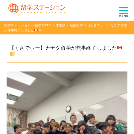
留学ステーション
>
留学ブログ
>
体験談
>
短期留学
>
【くさでぃー】カナダ留学
が無事終了しました
【くさでぃー】カナダ留学が無事終了しました