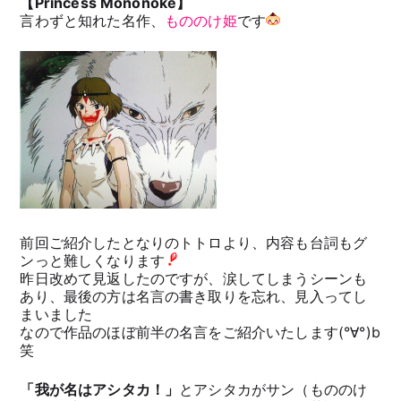
【Princess Mononoke】
言わずと知れた名作、
もののけ姫
です
前回ご紹介したとなりのトトロより、内容も台詞もグ
ンっと難しくなります
昨日改めて見返したのですが、涙してしまうシーンも
あり、最後の方は名言の書き取りを忘れ、見入ってし
まいました
なので作品のほぼ前半の名言をご紹介いたします(°∀°)b
笑
「我が名はアシタカ！」
とアシタカがサン（もののけ