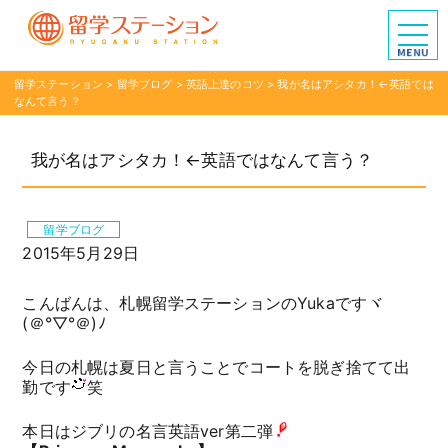
留学ステーション
>
留学ブログ
>
英語上達のコツ
>
我が名はアシタカ！←英語では
なんて言う？
我が名はアシタカ！←英語ではなんて言う？
留学ブログ
2015年5月29日
こんばんは、札幌留学ステーションのYukaですヾ
(＠°▽°＠)ﾉ
今日の札幌は夏日と言うことでコートを脱ぎ捨てて出
勤です
笑
本日はジブリの名言英語ver第二弾