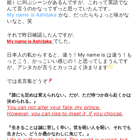
姫）に叫ぶシーンがあるんですが、これって英語でな
んて言うのかなってずっと思っていたんです。
My name is Ashitaka
かな、だったらちょっと味がな
いなと。笑
それで昨日確認したんですが、
でした。
My name is Ashitaka
日本人の私からすると、違う！My name is は違う！も
っとこう、かっこいい感じの！と思ってしまうんです
が、アシタカが言うとカッコよく決まります
では名言集どうぞ
『誰にも定めは変えられない。だが、ただ待つか自ら赴くかは
決められる。』
You can not alter your fate, my prince.
However, you can rise to meet it, if you choose.
『生きることは誠に苦しく辛い。世を呪い人を呪い、それでも
生きたい。どうか愚かなわしに免じて。』
Life is suffering. It’s hard. The world is cursed, but