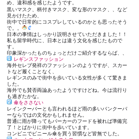
め、違和感を感じたようです。
黒いマスク、柄付きマスク、変な形のマスク、、など
見かけたため、
街中で日常的にコスプレしているのかとも思ったそう
で。。
日本の事情はしっかり説明させていただきました！！
私も留学時代に、日本とは違う文化を感じたもので
す。
印象深かったものちょっとだけご紹介するならば、、
レギンスファッション
海外セレブ発祥のファッションのようですが、スカー
トなど履くことなく、
レギンスのみで街中を歩いている女性が多くて驚きま
した。
海外でも賛否両論あったようですけどね。今は流行り
も過ぎたかな。
傘をささない
レインクーバーとも言われるほど雨の多いバンクーバ
ーならではの文化かもしれません。
普通に雨が降ってもパーカーのフードを被れば準備完
了！とばかりに街中を歩いています。
コンビニでビニール傘を買う習慣など皆無でした。