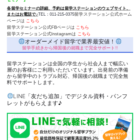
各留学セミナーの詳細、予約は留学ステーションのウェブサイト、
留学ステーション公式ホーム
またはお電話で♪
TEL：011-215-0375
ページは
こちら
留学ステーション公式FBページは
こちら
留学ステーション公式Instagramは
こちら
オーダーメイド留学で業界最安値！
留学手続きから帰国後の就職まで完全サポート!!
留学ステーションは全国の学生から社会人まで幅広い
層のお客様にご利用いただいています。出発前の準備
から留学中のトラブル対応、帰国後の就職まで完全無
料でサポートします。
LINE「友だち追加」でデジタル資料・パンフ
レットがもらえます♪