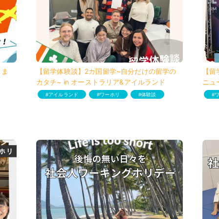
きま
【留学体験談】2カ国留学~自分だけの留学の
【留
カタチ~ in オーストラリア&アイルランド
ニュ
アイルランド
ワーホリ
体験談