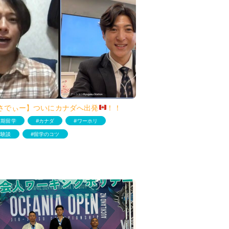
さでぃー】ついにカナダへ出発
！！
短期留学
カナダ
ワーホリ
体験談
留学のコツ