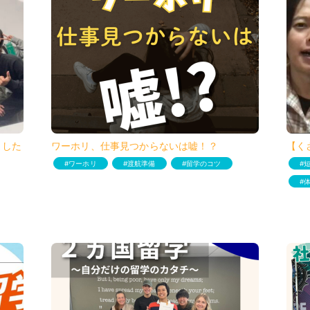
ました
ワーホリ、仕事見つからないは嘘！？
【く
ワーホリ
渡航準備
留学のコツ