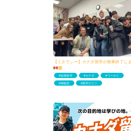
【くさでぃー】カナダ留学が無事終了し
短期留学
カナダ
ワーホリ
体験談
留学のコツ