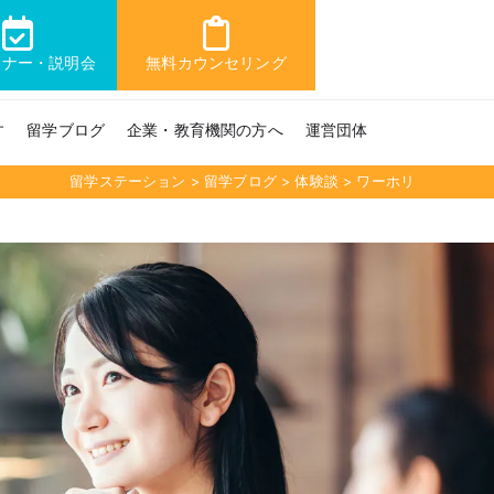
ミナー・説明会
無料カウンセリング
す
留学ブログ
企業・教育機関の方へ
運営団体
留学ステーション
>
留学ブログ
>
体験談
>
ワーホリ