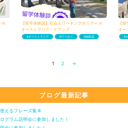
in
【留学体験談】社会人ワーキングホリデー in
【留
オーストラリア・ケアンズ
オー
オーストラリア
ワーホリ
体験談
1
2
→
ブログ最新記事
使えるフレーズ集☆
ログラム説明会に参加しました！
明会に参加しました！