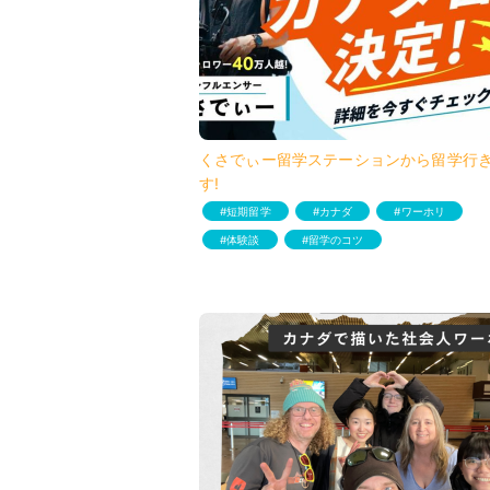
くさでぃー留学ステーションから留学行
す!
短期留学
カナダ
ワーホリ
体験談
留学のコツ