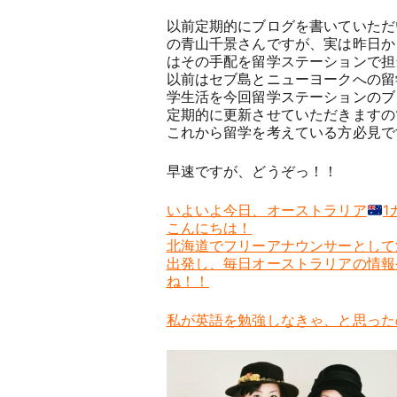
以前定期的にブログを書いていただ
の青山千景さんですが、実は昨日か
はその手配を留学ステーションで担
以前はセブ島とニューヨークへの留学
学生活を今回留学ステーションのブ
定期的に更新させていただきますの
これから留学を考えている方必見です
早速ですが、どうぞっ！！
いよいよ今日、オーストラリア
1
こんにちは！
北海道でフリーアナウンサーとして
出発し、毎日オーストラリアの情報
ね！！
私が英語を勉強しなきゃ、と思った