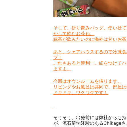
そして、折り畳みバッグ、使い捨て
かして飲むお茶ね。
緑茶が飲みたいのに海外は甘いお茶
あと、シェアハウスするので冷凍食
プ！
これもあると便利ー。紐をつけてハ
ますよ。
今回はオウンルームを借ります。
リビングやお風呂は共同で、部屋は
ドキドキ、ワクワクです！
そうそう、出発前には弊社からも持
が、流石留学経験のあるChikag