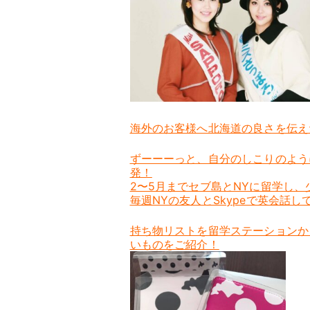
海外のお客様へ北海道の良さを伝え
ずーーーっと、自分のしこりのように
発！
2〜5月までセブ島とNYに留学し
毎週NYの友人とSkypeで英会話
持ち物リストを留学ステーションか
いものをご紹介！