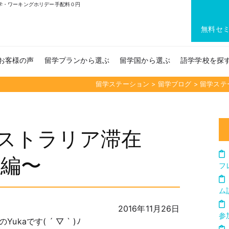
留学・ワーキングホリデー手配料０円
無料セ
お客様の声
留学プランから選ぶ
留学国から選ぶ
語学学校を探
留学ステーション
>
留学ブログ
>
留学ステ
オーストラリア滞在
備編〜
フ
ム
2016年11月26日
参
aです( ´ ▽ ` )ﾉ