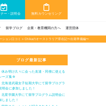
ミナー・説明会
無料カウンセリング
す
留学ブログ
企業・教育機関の方へ
運営団体
ーション口コミ
>
Chikaのオーストラリア滞在記〜出発準備編〜
ブログ最新記事
休み明け久々に会った友達・同僚に使える
レーズ集☆
北海道武蔵女子短期大学にて留学プログラ
説明会に参加しました！
北星学園大学にて留学プログラム説明会に
加しました！