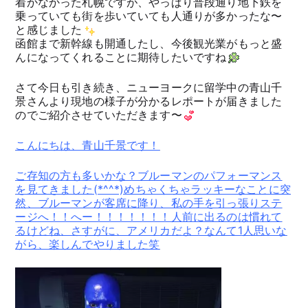
着かなかった札幌ですが、やっぱり普段通り地下鉄を
乗っていても街を歩いていても人通りが多かったな〜
と感じました
函館まで新幹線も開通したし、今後観光業がもっと盛
んになってくれることに期待したいですね
さて今日も引き続き、ニューヨークに留学中の青山千
景さんより現地の様子が分かるレポートが届きました
のでご紹介させていただきます〜
こんにちは、青山千景です！
ご存知の方も多いかな？ブルーマンのパフォーマンス
を見てきました(*^^*)めちゃくちゃラッキーなことに突
然、ブルーマンが客席に降り、私の手を引っ張りステ
ージへ！！へー！！！！！！！人前に出るのは慣れて
るけどね、さすがに、アメリカだよ？なんて1人思いな
がら、楽しんでやりました笑