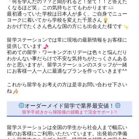
「何を学んだの？？と聞かれると！全て！！と答えた
くなるほど笑」この気持ちとてもわかります
最初通っていた学校は日本人が多く、ご自身でニュー
ヨークに着いてから学校を変えた千景さん
おかげでたくさん色んな国の方にも出会えた様です
留学ステーションでは常に現地の最新情報をお客様に
提供しています
初めての留学・ワーキングホリデーは色々と悩んだり
わかんない事だらけで不安な気持ちがたっくさんある
かと思いますが、留学ステーションのスタッフが一緒
にお客様一人一人に最適なプランを作っていきます^^
これから留学をお考えの方は是非お問い合わせ下さい
ね
オーダーメイド留学で業界最安値！
留学手続きから帰国後の就職まで完全サポート!!
留学ステーションは全国の学生から社会人まで幅広い
層のお客様にご利用いただいています。出発前の準備