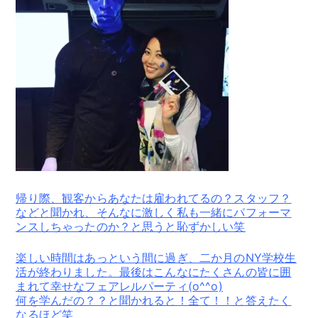
帰り際、観客からあなたは雇われてるの？スタッフ？
などと聞かれ、そんなに激しく私も一緒にパフォーマ
ンスしちゃったのか？と思うと恥ずかしい笑
楽しい時間はあっという間に過ぎ、二か月のNY学校生
活が終わりました。最後はこんなにたくさんの皆に囲
まれて幸せなフェアレルパーティ(o^^o)
何を学んだの？？と聞かれると！全て！！と答えたく
なるほど笑