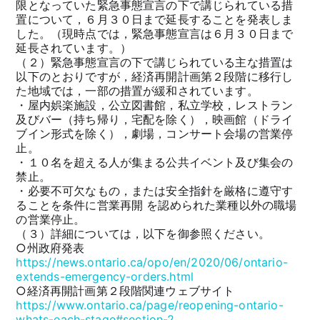
限となっていた緊急事態宣言の下で講じられている措
置について，６月３０日まで延長することを発表しま
した。（現時点では，緊急事態宣言は６月３０日まで
延長されています。）
（２）緊急事態宣言の下で講じられている主な措置は
以下のとおりですが，経済再開計画第２段階に移行し
た地域では，一部の措置が緩和されています。
・屋内娯楽施設，公立図書館，私立学校，レストラン
及びバー（持ち帰り，宅配を除く），映画館（ドライ
ブイン形式を除く），劇場，コンサート会場の営業停
止。
・１０名を超える人が集まる公共イベント及び集会の
禁止。
・必要不可欠なもの，または安全指針を厳格に遵守す
ることを条件に営業再開 を認められた業種以外の職場
の営業停止。
（３）詳細については，以下を御参照ください。
○州政府発表
https://news.ontario.ca/opo/en/2020/06/ontario-
extends-emergency-orders.html
○経済再開計画第２段階関連ウェブサイト
https://www.ontario.ca/page/reopening-ontario-
whats-each-stage#section-2