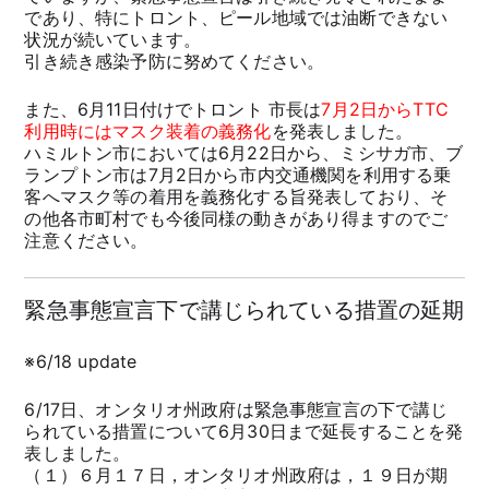
であり、特にトロント、ピール地域では油断できない
状況が続いています。
引き続き感染予防に努めてください。
また、6月11日付けでトロント 市長は
7月2日からTTC
利用時にはマスク装着の義務化
を発表しました。
ハミルトン市においては6月22日から、ミシサガ市、ブ
ランプトン市は7月2日から市内交通機関を利用する乗
客へマスク等の着用を義務化する旨発表しており、そ
の他各市町村でも今後同様の動きがあり得ますのでご
注意ください。
緊急事態宣言下で講じられている措置の延期
※6/18 update
6/17日、オンタリオ州政府は緊急事態宣言の下で講じ
られている措置について6月30日まで延長することを発
表しました。
（１）６月１７日，オンタリオ州政府は，１９日が期