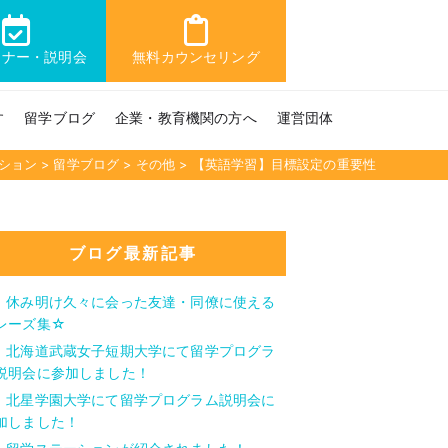
ミナー・説明会
無料カウンセリング
す
留学ブログ
企業・教育機関の方へ
運営団体
ション
>
留学ブログ
>
その他
>
【英語学習】目標設定の重要性
ブログ最新記事
休み明け久々に会った友達・同僚に使える
レーズ集☆
北海道武蔵女子短期大学にて留学プログラ
説明会に参加しました！
北星学園大学にて留学プログラム説明会に
加しました！