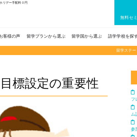
ホリデー手配料０円
無料セ
お客様の声
留学プランから選ぶ
留学国から選ぶ
語学学校を探
留学ステー
】目標設定の重要性
フ
ム
参