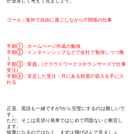
か逆算して考えて見ましょう。
ゴール : 海外で自由に過ごしながらIT関係の仕事
手順① : ホームページ作成の勉強
手順② : インターンシップなどで会社で勉強しつつ働
く
手順③ : 実践。(クラウドワークスやランサーズで仕事
受注)
手順④ : 安定した受注・月にある程度の収入を手に入
れる
正直、英語も一緒ですが1から完璧にするのは難しいで
す。
ただ、そこは見切り発車ではじめて問題ないと断言し
ます。
慎重になるのではなく、まずは飛び込んで見ましょ