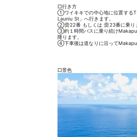
□行き方
①ワイキキでの中心地に位置するTギャ
Launiu St」へ行きます。
②
22番 もしくは
23番に乗り
③約１時間バスに乗り続けMakapu’u 
降ります。
④下車後は道なりに沿ってMakapu’
□景色