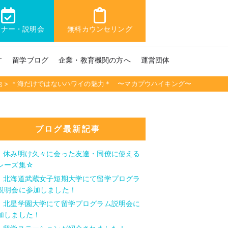
ミナー・説明会
無料カウンセリング
す
留学ブログ
企業・教育機関の方へ
運営団体
他
>
＊海だけではないハワイの魅力＊ 〜マカプウハイキング〜
ブログ最新記事
休み明け久々に会った友達・同僚に使える
レーズ集☆
北海道武蔵女子短期大学にて留学プログラ
説明会に参加しました！
北星学園大学にて留学プログラム説明会に
加しました！