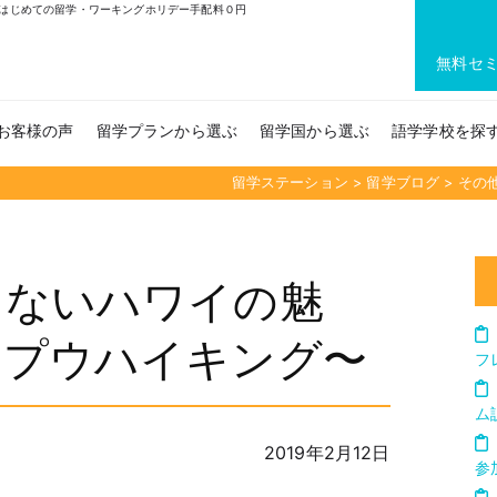
はじめての留学・ワーキングホリデー手配料０円
無料セ
お客様の声
留学プランから選ぶ
留学国から選ぶ
語学学校を探
留学ステーション
>
留学ブログ
>
その
はないハワイの魅
カプウハイキング〜
フ
ム
2019年2月12日
参