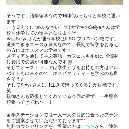
そうです、語学留学なので1年間みっちりと学校に通い
ます！
こう見えて(ごめんなさい、笑)大学生のSeiyaさんは学
校を休学しての留学となります^^
今回Seiyaさんが通う学校はILSC ブリスベン校です。
選択できるコースが豊富なので、長期で留学をお考え
の方にはオススメの学校です
メディアを通して学ぶ英語、カフェスキルetc…全部同
じ費用で受講が可能なんです
そしてオーストラリアは学生ビザをお持ちの方はアル
バイトも出来るので、ホスピタリティーを学ぶのも良
さそう♪
そしてSeiyaさんは【生きて帰ってくる】が目標です。
笑
親御さんも応援してくれている今回の留学、一生懸命
頑張ってきてね〜！！
留学ステーションでは一人一人の目的に合ったプラン
をご提案させていただいております^^
無料カウンセリングをご希望の方は
こちら
からご連絡