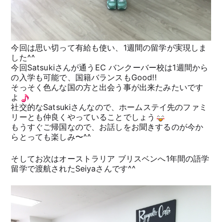
今回は思い切って有給も使い、1週間の留学が実現しま
した^^
今回Satsukiさんが通うEC バンクーバー校は1週間から
の入学も可能で、国籍バランスもGood!!
そっそく色んな国の方と出会う事が出来たみたいです
よ
社交的なSatsukiさんなので、ホームステイ先のファミ
リーとも仲良くやっていることでしょう
もうすぐご帰国なので、お話しをお聞きするのが今か
らとっても楽しみ〜^^
そしてお次はオーストラリア ブリスベンへ1年間の語学
留学で渡航されたSeiyaさんです^^