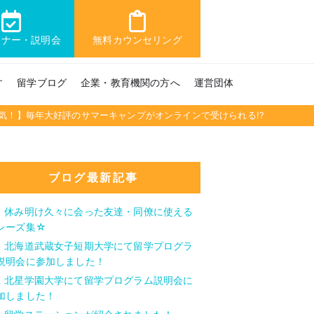
ミナー・説明会
無料カウンセリング
す
留学ブログ
企業・教育機関の方へ
運営団体
気！】毎年大好評のサマーキャンプがオンラインで受けられる!?
ブログ最新記事
休み明け久々に会った友達・同僚に使える
レーズ集☆
北海道武蔵女子短期大学にて留学プログラ
説明会に参加しました！
北星学園大学にて留学プログラム説明会に
加しました！