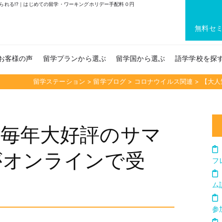
られる!?｜はじめての留学・ワーキングホリデー手配料０円
無料セ
お客様の声
留学プランから選ぶ
留学国から選ぶ
語学学校を探
留学ステーション
>
留学ブログ
>
コロナウイルス関連
>
【大人
】毎年大好評のサマ
がオンラインで受
フ
ム
参