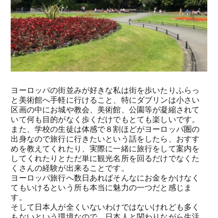
ヨーロッパの街並みが好きな私は街を歩いたりふらっ
と美術館へ手軽に行けること、特にダブリンは小さい
区画の中にお城や教会、美術館、公園等が凝縮されて
いて何も目的がなく歩くだけでもとても楽しいです。
また、学校の生徒は体感で８割ほどがヨーロッパ圏の
出身なので旅行に行きたいという話をしたら、おすす
めを教えてくれたり、実際に一緒に旅行をして案内を
してくれたりとただ単に観光名所を回るだけでなくた
くさんの経験が出来ることです。
ヨーロッパ旅行へ数日あればそんなにお金をかけなく
てもいけるという所も本当に魅力の一つだと感じま
す。
そして日本人が全くいないわけではないけれども多く
もないという環境なので、日本人と関わりながら生活