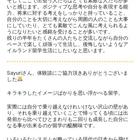
そしてここで出会う人たちはとても素敵な人たちが多
いと感じます。ポジティブな思考や自分を表現する能
力、将来に対する考えをしっかりと持っていること、
自分のことを大切に考えながら周囲の人のことも大事
にしていたり、とても素敵でこんな風に考えられるよ
うになりたいと感銘を受けることが多いです。
残りの半年をたくさんの人たちと交流しながら自分の
ペースで楽しく頑張って生活し、後悔しないようなア
イルランド留学生活にしたいなと思います。
Sayuriさん、体験談にご協力頂きありがとうございま
した
キラキラしたイメージばかりを思い浮かべる留学。
実際には自分で乗り越えなけれいけない沢山の壁があ
り、それを乗り越えていくことで帰ってくる頃には出
発前から比べてひとまわりも二回りも成長した自分に
なる事が出来るのが留学の醍醐味です。
いろいろなシステムが整っている現代の日本から飛び