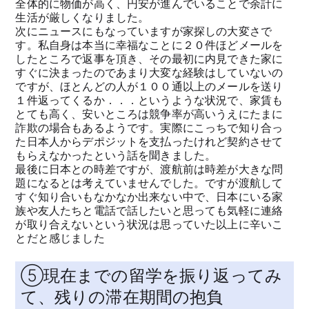
全体的に物価が高く、円安が進んでいることで余計に
生活が厳しくなりました。
次にニュースにもなっていますが家探しの大変さで
す。私自身は本当に幸福なことに２０件ほどメールを
したところで返事を頂き、その最初に内見できた家に
すぐに決まったのであまり大変な経験はしていないの
ですが、ほとんどの人が１００通以上のメールを送り
１件返ってくるか．．．というような状況で、家賃も
とても高く、安いところは競争率が高いうえにたまに
詐欺の場合もあるようです。実際にこっちで知り合っ
た日本人からデポジットを支払ったけれど契約させて
もらえなかったという話を聞きました。
最後に日本との時差ですが、渡航前は時差が大きな問
題になるとは考えていませんでした。ですが渡航して
すぐ知り合いもなかなか出来ない中で、日本にいる家
族や友人たちと電話で話したいと思っても気軽に連絡
が取り合えないという状況は思っていた以上に辛いこ
とだと感じました
⑤現在までの留学を振り返ってみ
て、残りの滞在期間の抱負