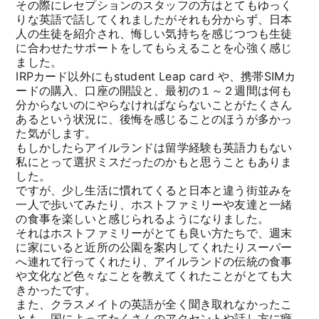
その際にレセプションのスタッフの方はとてもゆっく
りな英語で話してくれましたがそれも分からず、日本
人の生徒を紹介され、悔しい気持ちを感じつつも生徒
に合わせたサポートをしてもらえることを心強く感じ
ました。
IRPカード以外にもstudent Leap card や、携帯SIMカ
ードの購入、口座の開設と、最初の１～２週間は何も
分からないのにやらなければならないことがたくさん
あるという状況に、後悔を感じることのほうが多かっ
た気がします。
もしかしたらアイルランドは留学経験も英語力もない
私にとって選択ミスだったのかもと思うこともありま
した。
ですが、少し生活に慣れてくると日本と違う街並みを
一人で歩いてみたり、ホストファミリーや友達と一緒
の食事を楽しいと感じられるようになりました。
それはホストファミリーがとても良い方たちで、週末
に家にいると近所の公園を案内してくれたりスーパー
へ連れて行ってくれたり、アイルランドの伝統の食事
や文化など色々なことを教えてくれたことがとても大
きかったです。
また、クラスメイトの英語が全く聞き取れなかったこ
とも、国によってたくさんのアクセントや話し方に癖