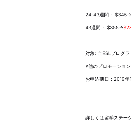
24-43週間： $
345
43週間：
$355
→
$2
対象: 全ESLプログ
※他のプロモーショ
お申込期日：2019年10
詳しくは留学ステー