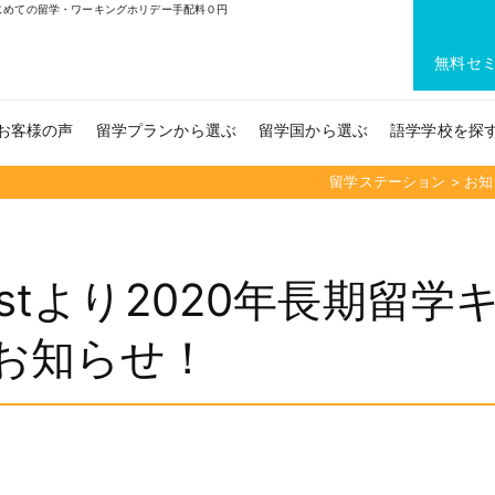
｜はじめての留学・ワーキングホリデー手配料０円
無料セ
お客様の声
留学プランから選ぶ
留学国から選ぶ
語学学校を探
留学ステーション
>
お知
estより2020年長期留学
お知らせ！