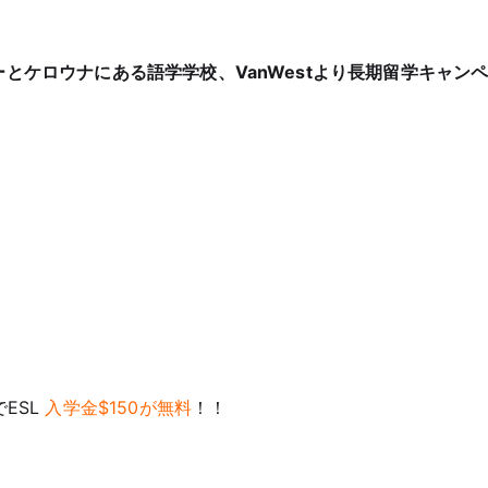
ーとケロウナにある語学学校、
VanWestより長期留学キャン
ESL
入学金$150が無料
！！