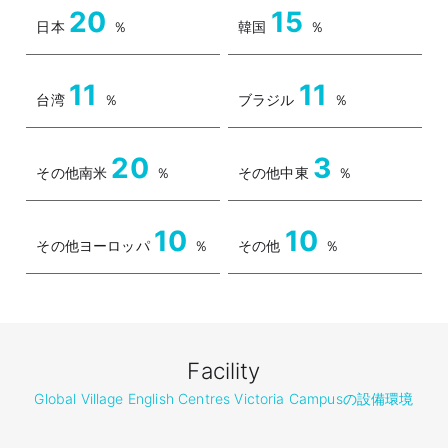
20
15
日本
％
韓国
％
11
11
台湾
％
ブラジル
％
20
3
その他南米
％
その他中東
％
10
10
その他ヨーロッパ
％
その他
％
Facility
Global Village English Centres Victoria Campusの設備環境