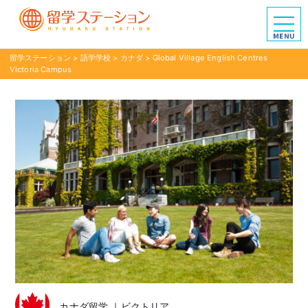
留学ステーション
>
語学学校
>
カナダ
>
Global Village English Centres
Victoria Campus
カナダ留学 ｜ビクトリア