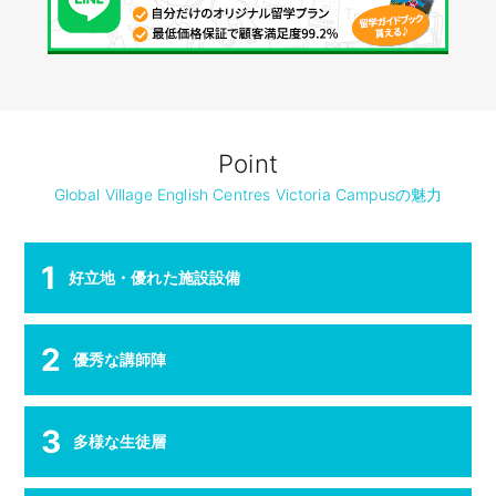
Point
Global Village English Centres Victoria Campusの魅力
1
好立地・優れた施設設備
2
優秀な講師陣
3
多様な生徒層