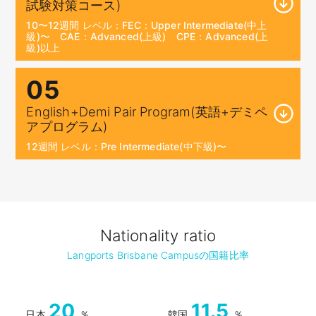
試験対策コース)
10〜12週間 レベル：FEC：Upper Intermediate(中上
級)〜 CAE：Advanced(上級) CPE：Advanced(上
級)以上
05
English+Demi Pair Program(英語+デミペ
アプログラム)
12週間 レベル：Pre Intermediate(中下級)〜
Nationality ratio
Langports Brisbane Campusの国籍比率
20
11.5
日本
％
韓国
％