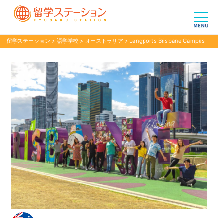
留学ステーション
>
語学学校
>
オーストラリア
>
Langports Brisbane Campus