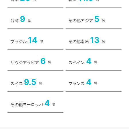
9
5
台湾
％
その他アジア
％
14
13
ブラジル
％
その他南米
％
6
4
サウジアラビア
％
スペイン
％
9.5
4
スイス
％
フランス
％
4
その他ヨーロッパ
％