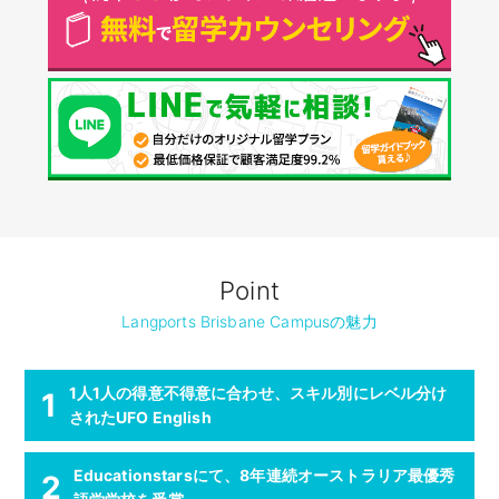
Point
Langports Brisbane Campusの魅力
1人1人の得意不得意に合わせ、スキル別にレベル分け
1
されたUFO English
Educationstarsにて、8年連続オーストラリア最優秀
2