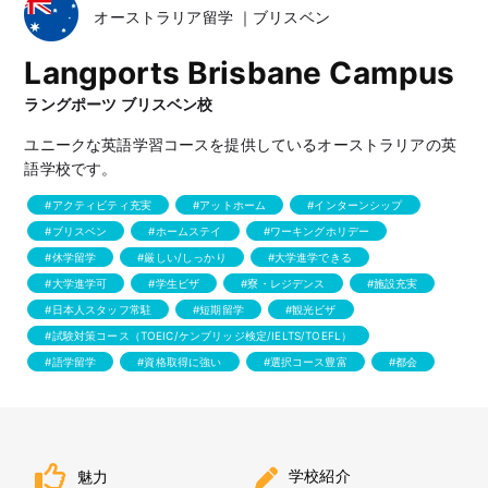
オーストラリア留学 ｜ブリスベン
Langports Brisbane Campus
ラングポーツ ブリスベン校
ユニークな英語学習コースを提供しているオーストラリアの英
語学校です。
アクティビティ充実
アットホーム
インターンシップ
ブリスベン
ホームステイ
ワーキングホリデー
休学留学
厳しい/しっかり
大学進学できる
大学進学可
学生ビザ
寮・レジデンス
施設充実
日本人スタッフ常駐
短期留学
観光ビザ
試験対策コース（TOEIC/ケンブリッジ検定/IELTS/TOEFL）
語学留学
資格取得に強い
選択コース豊富
都会
学校紹介
魅力