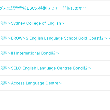
ダ人気語学学校ESCの特別セミナー開催します^^
察〜Sydney College of English〜
察〜BROWNS English Language School Gold Coast校〜 +
察〜IH International Bondi校〜
察〜SELC English Language Centres Bondi校〜
察〜Access Language Centre〜