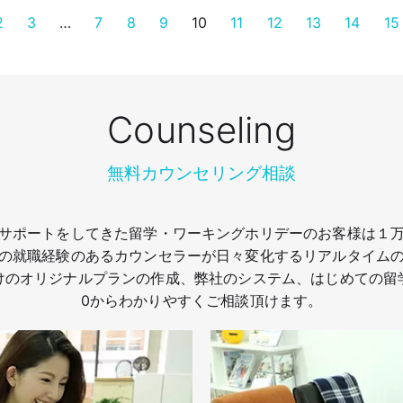
2
3
…
7
8
9
10
11
12
13
14
15
Counseling
無料カウンセリング相談
サポートをしてきた留学・ワーキングホリデーのお客様は１
の就職経験のあるカウンセラーが日々変化するリアルタイム
けのオリジナルプランの作成、弊社のシステム、はじめての留
0からわかりやすくご相談頂けます。