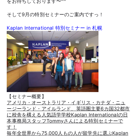
をお待ちしております〜^^
そして9月の特別セミナーのご案内ですっ！
Kaplan International 特別セミナー in 札幌
【セミナー概要】
アメリカ・オーストラリア・イギリス・カナダ・ニュ
ージーランド・アイルランド、英語圏主要6カ国32都市
に校舎を構える人気語学学校Kaplan Internationalの日
本事務局スタッフTommyさんによる特別セミナーで
す！
毎年全世界から75,000人もの人が留学先に選ぶKaplan