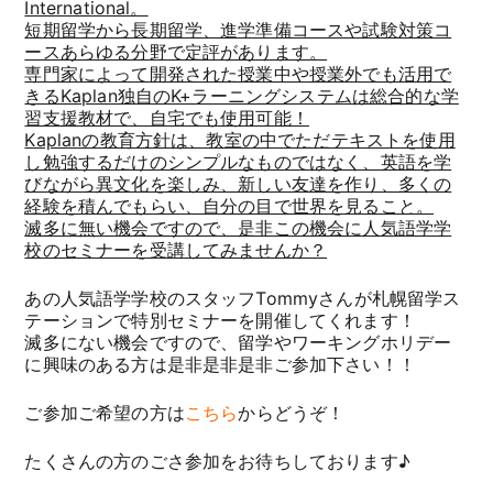
International。
短期留学から長期留学、進学準備コースや試験対策コ
ースあらゆる分野で定評があります。
専門家によって開発された授業中や授業外でも活用で
きるKaplan独自のK+ラーニングシステムは総合的な学
習支援教材で、自宅でも使用可能！
Kaplanの教育方針は、教室の中でただテキストを使用
し勉強するだけのシンプルなものではなく、英語を学
びながら異文化を楽しみ、新しい友達を作り、多くの
経験を積んでもらい、自分の目で世界を見ること。
滅多に無い機会ですので、是非この機会に人気語学学
校のセミナーを受講してみませんか？
あの人気語学学校のスタッフTommyさんが札幌留学ス
テーションで特別セミナーを開催してくれます！
滅多にない機会ですので、留学やワーキングホリデー
に興味のある方は是非是非是非ご参加下さい！！
ご参加ご希望の方は
こちら
からどうぞ！
たくさんの方のごさ参加をお待ちしております♪