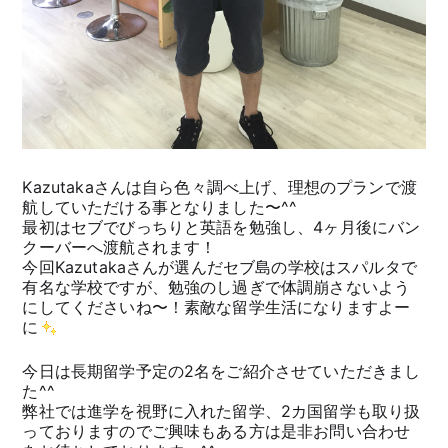
Kazutakaさんは自ら色々調べ上げ、理想のプランで渡
航していただける事となりました〜^^
最初はセブでびっちりと英語を勉強し、4ヶ月後にバン
クーバーへ渡航されます！
今回Kazutakaさんが選んだセブ島の学校はスパルタで
有名な学校ですが、勉強のし過ぎで体調崩さないよう
にしてくださいね〜！素敵な留学生活になりますよー
に
今日は長期留学予定の2名をご紹介させていただきまし
た^^
弊社では進学を視野に入れた留学、2カ国留学も取り扱
っておりますのでご興味もある方は是非お問い合わせ