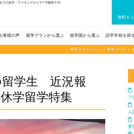
めての留学・ワーキングホリデー手配料０円
無料セ
お客様の声
留学プランから選ぶ
留学国から選ぶ
語学学校を探
留学ステーション
>
留学ブログ
>
の留学生 近況報
の休学留学特集
フ
ム
参