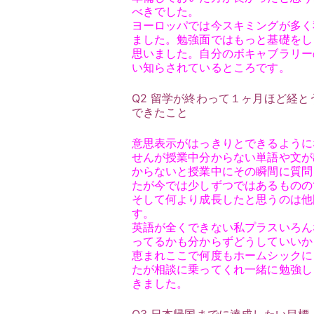
べきでした。
ヨーロッパでは今スキミングが多く
ました。勉強面ではもっと基礎をし
思いました。自分のボキャブラリー
い知らされているところです。
Q2 留学が終わって１ヶ月ほど経
できたこと
意思表示がはっきりとできるように
せんが授業中分からない単語や文が
からないと授業中にその瞬間に質問
たが今では少しずつではあるものの
そして何より成長したと思うのは他
す。
英語が全くできない私プラスいろん
ってるかも分からずどうしていいか
恵まれここで何度もホームシックに
たが相談に乗ってくれ一緒に勉強し
きました。