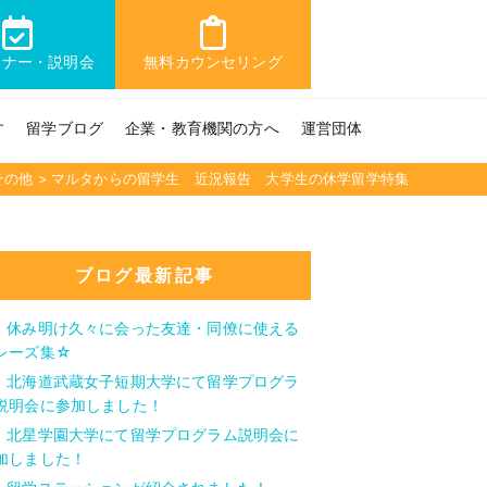
ミナー・説明会
無料カウンセリング
す
留学ブログ
企業・教育機関の方へ
運営団体
その他
>
マルタからの留学生 近況報告 大学生の休学留学特集
ブログ最新記事
休み明け久々に会った友達・同僚に使える
レーズ集☆
北海道武蔵女子短期大学にて留学プログラ
説明会に参加しました！
北星学園大学にて留学プログラム説明会に
加しました！