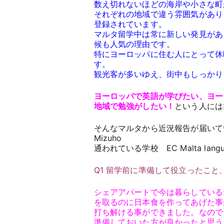
数え切れないほどの海岸や小さな町
それぞれの地域で違う雰囲気があり
登録されています。
マルタ留学中は常に新しい発見があ
候も人気の理由です。
特にヨーロッパに住む人にとって休
す。
観光客が多いゆえ、街中もしっかり
ヨーロッパで英語が学びたい、ヨー
地域で勉強がしたい！
という人には
そんなマルタから近況報告が届いて
Mizuho
通われている学校 EC Malta langua
Q1 留学前に準備して役立ったこ
シェアアパートで今は暮らしている
を取るのに日本食を作ってあげた事
打ち解ける事ができました。なので
準備しておいた方が良かったと思う