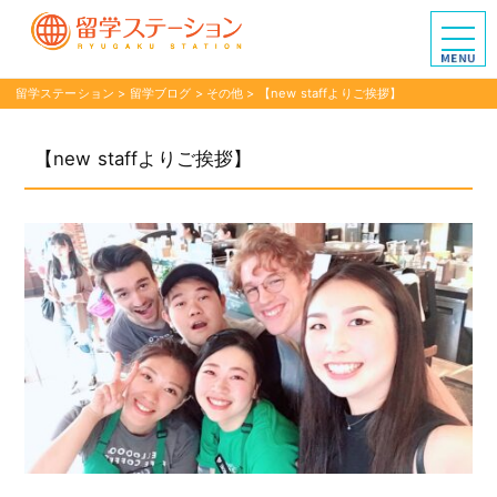
留学ステーション
>
留学ブログ
>
その他
>
【new staffよりご挨拶】
【new staffよりご挨拶】