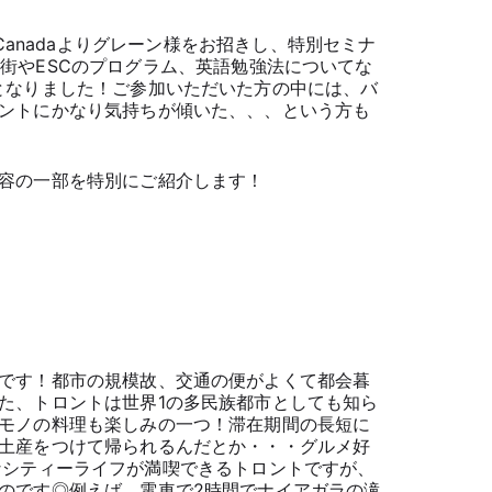
l of Canadaよりグレーン様をお招きし、特別セミナ
街やESCのプログラム、英語勉強法についてな
となりました！ご参加いただいた方の中には、バ
ントにかなり気持ちが傾いた、、、という方も
容の一部を特別にご紹介します！
です！都市の規模故、交通の便がよくて都会暮
た、トロントは世界1の多民族都市としても知ら
モノの料理も楽しみの一つ！滞在期間の長短に
土産をつけて帰られるんだとか・・・グルメ好
なシティーライフが満喫できるトロントですが、
のです◎例えば、電車で2時間でナイアガラの滝