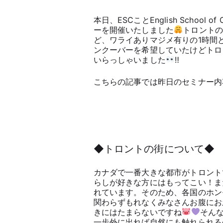
本日、ESCことEnglish Schoo
ーを開催いたしました
トロントの
ど、ワライありマジメ有りの1時間
ンクーバーを希望していたけどトロ
いらっしゃいました
‼︎
こちらの記事では昨日のセミナー内
◆トロントの街について◆
カナダで一番大きな都市がトロント
らしが好きな方にはもってこい！ま
れています。そのため、各国のホン
関わらずもれなくみなさんお腹にお
きにはたまらないですね
そん
一歩外に出れば自然にも触れられる