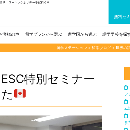
留学・ワーキングホリデー手配料０円
無料セ
お客様の声
留学プランから選ぶ
留学国から選ぶ
語学学校を探
留学ステーション
>
留学ブログ
>
世界の
ESC特別セミナー
した
フ
ム
参