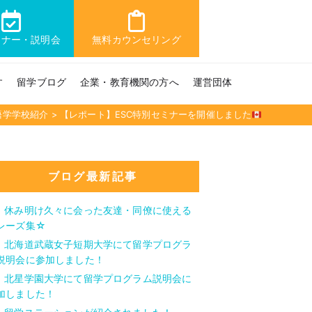
ミナー・説明会
無料カウンセリング
す
留学ブログ
企業・教育機関の方へ
運営団体
語学学校紹介
>
【レポート】ESC特別セミナーを開催しました
ブログ最新記事
休み明け久々に会った友達・同僚に使える
レーズ集☆
北海道武蔵女子短期大学にて留学プログラ
説明会に参加しました！
北星学園大学にて留学プログラム説明会に
加しました！