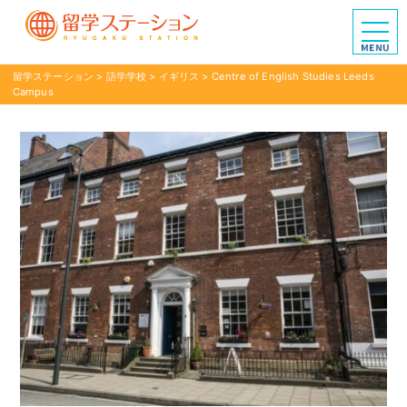
留学ステーション
>
語学学校
>
イギリス
>
Centre of English Studies Leeds
Campus