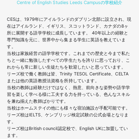
Centre of English Studies Leeds Campusの学校紹介
CESは、1979年にアイルランドのダブリン北部に設立され、現
在はアイルランド、イギリス、スコットランド、カナダの8ヶ
所に展開する語学学校に成長しています。 40年以上の経験と
専門知識を元に、世界中から集まる学生に英語を教えていま
す。
当校は家族経営の語学学校です。これまでの歴史と今まで私た
ちと一緒に勉強したすべての学生たちを誇りに思っており、こ
れからも常に新しい生徒たちを歓迎したいと思っています。
リーズ校で働く教師は皆、Trinity TESOL Certificate、CELTA
または他の英語教授法資格を所持しています。
当校の教師は経験だけではなく、熱意、前向きな姿勢や語学学
習を楽しく学べる様に工夫する力を持っている、色んなスキル
を兼ね揃えた教師ばかりです。
当校はホームステイの他にも様々な宿泊施設が手配可能です。
リーズ校はIELTS、ケンブリッジ検定試験の公式会場となりま
す。
リーズ校はBritish council認定校で、English UKに加盟してい
ます。