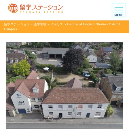
留学ステーション
>
語学学校
>
イギリス
>
Centre of English Studies Oxford
Campus