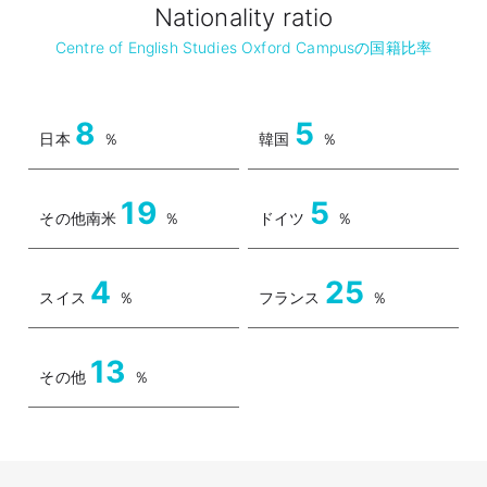
Nationality ratio
Centre of English Studies Oxford Campusの国籍比率
8
5
日本
％
韓国
％
19
5
その他南米
％
ドイツ
％
4
25
スイス
％
フランス
％
13
その他
％