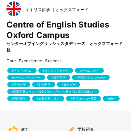
イギリス留学 ｜オックスフォード
Centre of English Studies
Oxford Campus
センターオブイングリッシュスタディーズ オックスフォード
校
Care- Execellence- Success
アットホーム
オックスフォード
ホームステイ
ワーキングホリデー
休学留学
国籍バランスがいい
学生ビザ
短期留学
観光ビザ
試験対策コース（TOEIC/ケンブリッジ検定/IELTS/TOEFL）
語学留学
資格取得に強い
選択コースが豊富
郊外
学校紹介
魅力