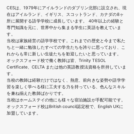
CESは、1979年にアイルランドのダブリン北部に設立され、現
在はアイルランド、イギリス、スコットランド、カナダの8ヶ
所に展開する語学学校に成長しています。 40年以上の経験と
専門知識を元に、世界中から集まる学生に英語を教えていま
す。
当校は家族経営の語学学校です。これまでの歴史と今まで私た
ちと一緒に勉強したすべての学生たちを誇りに思っており、こ
れからも常に新しい生徒たちを歓迎したいと思っています。
オックスフォード校で働く教師は皆、Trinity TESOL
Certificate、CELTA または他の英語教授法資格を所持していま
す。
当校の教師は経験だけではなく、熱意、前向きな姿勢や語学学
習を楽しく学べる様に工夫する力を持っている、色んなスキル
を兼ね揃えた教師ばかりです。
当校はホームステイの他にも様々な宿泊施設が手配可能です。
オックスフォード校はBritish council認定校で、English UKに
加盟しています。