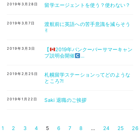
2019年3月28日
留学エージェントを使う？使わない？
2019年3月7日
渡航前に英語への苦手意識を減らそう
✌︎
2019年3月3日
【
2019年バンクーバーサマーキャン
プ説明会開催
...
2019年2月25日
札幌留学ステーションってどのような
ところ⁈
2019年1月22日
Saki 退職のご挨拶
1
2
3
4
5
6
7
8
…
24
25
26