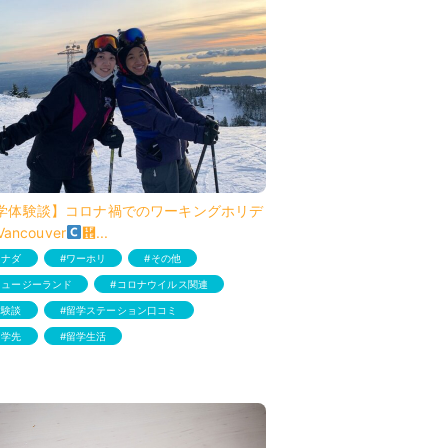
学体験談】コロナ禍でのワーキングホリデ
Vancouver
἞...
カナダ
ワーホリ
その他
ニュージーランド
コロナウイルス関連
体験談
留学ステーション口コミ
留学先
留学生活