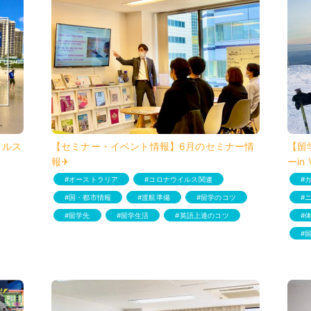
イルス
【セミナー・イベント情報】6月のセミナー情
【留
報✈︎
ーin 
オーストラリア
コロナウイルス関連
国・都市情報
渡航準備
留学のコツ
留学先
留学生活
英語上達のコツ