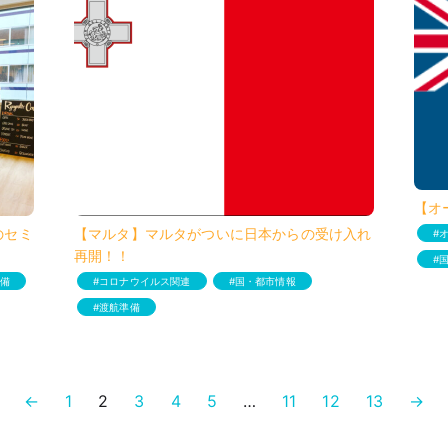
【オ
のセミ
【マルタ】マルタがついに日本からの受け入れ
再開！！
備
コロナウイルス関連
国・都市情報
渡航準備
←
1
2
3
4
5
…
11
12
13
→