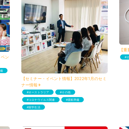
【重
イベン
備
【セミナー・イベント情報】2022年1月のセミ
ナー情報✈︎
オーストラリア
その他
コロナウイルス関連
渡航準備
留学生活